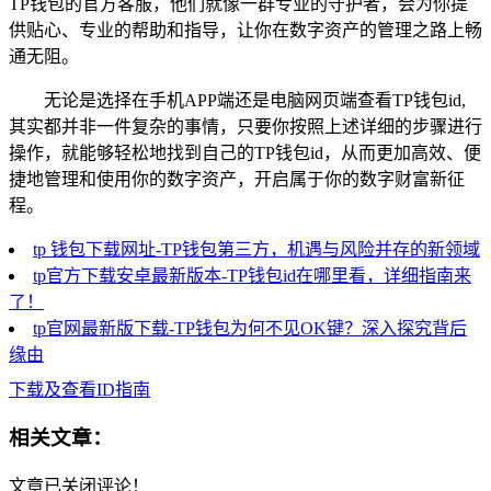
TP钱包的官方客服，他们就像一群专业的守护者，会为你提
供贴心、专业的帮助和指导，让你在数字资产的管理之路上畅
通无阻。
无论是选择在手机APP端还是电脑网页端查看TP钱包id,
其实都并非一件复杂的事情，只要你按照上述详细的步骤进行
操作，就能够轻松地找到自己的TP钱包id，从而更加高效、便
捷地管理和使用你的数字资产，开启属于你的数字财富新征
程。
tp 钱包下载网址-TP钱包第三方，机遇与风险并存的新领域
tp官方下载安卓最新版本-TP钱包id在哪里看，详细指南来
了！
tp官网最新版下载-TP钱包为何不见OK键？深入探究背后
缘由
下载及查看ID指南
相关文章：
文章已关闭评论！