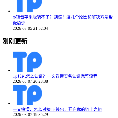
tp钱包苹果版装不了？别慌！这几个原因和解决方法帮
你搞定
2026-08-05 21:52:04
刚刚更新
Tp钱包怎么认证？一文看懂实名认证完整流程
2026-08-07 20:23:38
一文搞懂，怎么对接TP钱包，开启你的链上之旅
2026-08-07 19:35:29