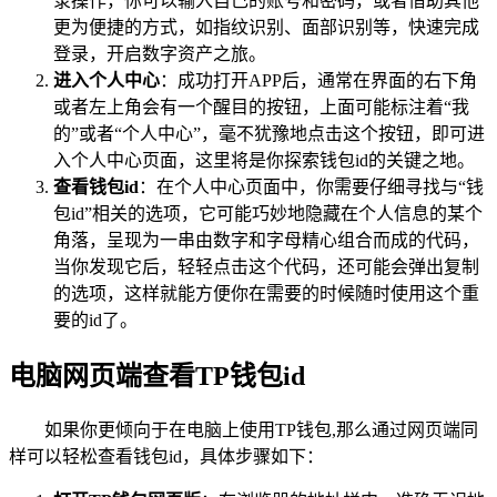
录操作，你可以输入自己的账号和密码，或者借助其他
更为便捷的方式，如指纹识别、面部识别等，快速完成
登录，开启数字资产之旅。
进入个人中心
：成功打开APP后，通常在界面的右下角
或者左上角会有一个醒目的按钮，上面可能标注着“我
的”或者“个人中心”，毫不犹豫地点击这个按钮，即可进
入个人中心页面，这里将是你探索钱包id的关键之地。
查看钱包id
：在个人中心页面中，你需要仔细寻找与“钱
包id”相关的选项，它可能巧妙地隐藏在个人信息的某个
角落，呈现为一串由数字和字母精心组合而成的代码，
当你发现它后，轻轻点击这个代码，还可能会弹出复制
的选项，这样就能方便你在需要的时候随时使用这个重
要的id了。
电脑网页端查看TP钱包id
如果你更倾向于在电脑上使用TP钱包,那么通过网页端同
样可以轻松查看钱包id，具体步骤如下：