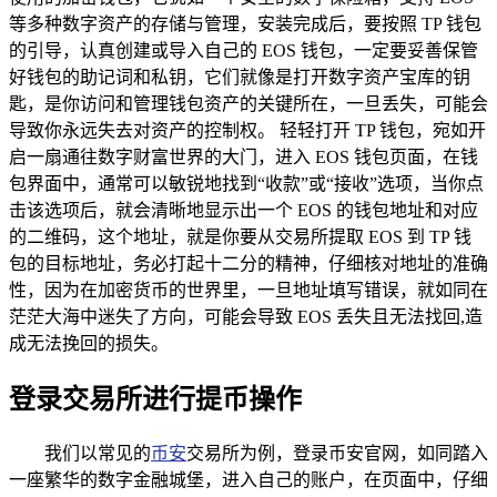
等多种数字资产的存储与管理，安装完成后，要按照 TP 钱包
的引导，认真创建或导入自己的 EOS 钱包，一定要妥善保管
好钱包的助记词和私钥，它们就像是打开数字资产宝库的钥
匙，是你访问和管理钱包资产的关键所在，一旦丢失，可能会
导致你永远失去对资产的控制权。 轻轻打开 TP 钱包，宛如开
启一扇通往数字财富世界的大门，进入 EOS 钱包页面，在钱
包界面中，通常可以敏锐地找到“收款”或“接收”选项，当你点
击该选项后，就会清晰地显示出一个 EOS 的钱包地址和对应
的二维码，这个地址，就是你要从交易所提取 EOS 到 TP 钱
包的目标地址，务必打起十二分的精神，仔细核对地址的准确
性，因为在加密货币的世界里，一旦地址填写错误，就如同在
茫茫大海中迷失了方向，可能会导致 EOS 丢失且无法找回,造
成无法挽回的损失。
登录交易所进行提币操作
我们以常见的
币安
交易所为例，登录币安官网，如同踏入
一座繁华的数字金融城堡，进入自己的账户，在页面中，仔细